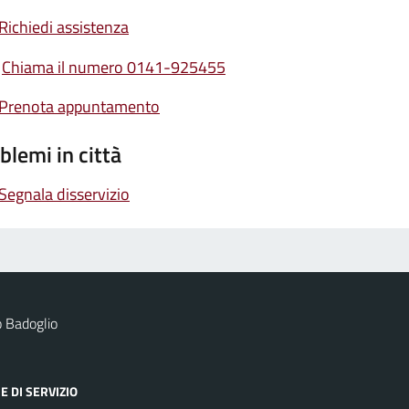
Richiedi assistenza
Chiama il numero 0141-925455
Prenota appuntamento
blemi in città
Segnala disservizio
 Badoglio
E DI SERVIZIO