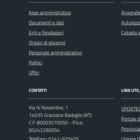
Aree amministrative
Anagrafe 
Documenti e dati
Autorizza
Enti e fondazioni
Catasto e
Organi di governo
Personale amministrativo
Politici
Uffici
CONTATTI
LINK UTIL
Via IV Novembre, 1
SPORTE
14035 Grazzano Badoglio (AT)
Portale 
C.F. 80003570050 - P.Iva:
Provincia
00242290054
Telefono:
0141-925455
Unione d