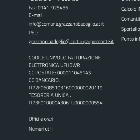
Fax: 0141-925456
Calcolo 
E-mail:
Comuni.i
Sportello
PEC:
Punto in
CODICE UNIVOCO FATTURAZIONE
ELETTRONICA UFHBWR
CC.POSTALE: 000011045143
CC.BANCARIO:
IT72F0608510316000000020119
TESORERIA UNICA :
IT73F0100004306TU0000000554
Uffici e orari
Numeri utili