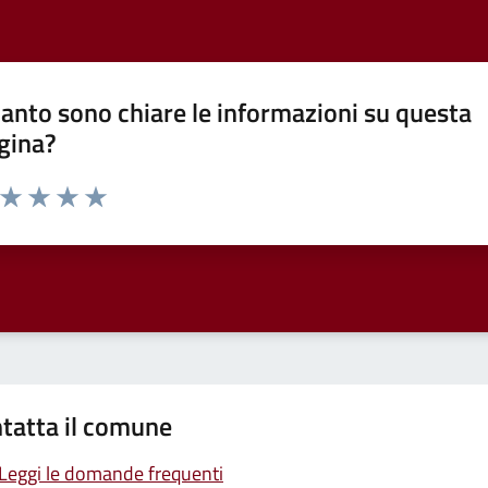
anto sono chiare le informazioni su questa
gina?
a da 1 a 5 stelle la pagina
ta 1 stelle su 5
Valuta 2 stelle su 5
Valuta 3 stelle su 5
Valuta 4 stelle su 5
Valuta 5 stelle su 5
tatta il comune
Leggi le domande frequenti