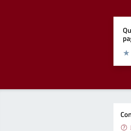
Qu
pa
Valut
Valu
Con