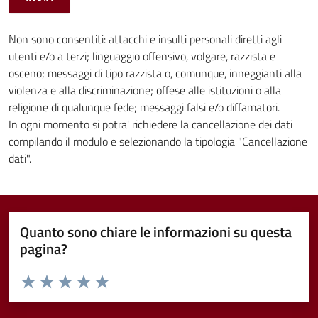
Non sono consentiti: attacchi e insulti personali diretti agli
utenti e/o a terzi; linguaggio offensivo, volgare, razzista e
osceno; messaggi di tipo razzista o, comunque, inneggianti alla
violenza e alla discriminazione; offese alle istituzioni o alla
religione di qualunque fede; messaggi falsi e/o diffamatori.
In ogni momento si potra' richiedere la cancellazione dei dati
compilando il modulo e selezionando la tipologia "Cancellazione
dati".
Quanto sono chiare le informazioni su questa
pagina?
Valuta da 1 a 5 stelle la pagina
Valuta 1 stelle su 5
Valuta 2 stelle su 5
Valuta 3 stelle su 5
Valuta 4 stelle su 5
Valuta 5 stelle su 5