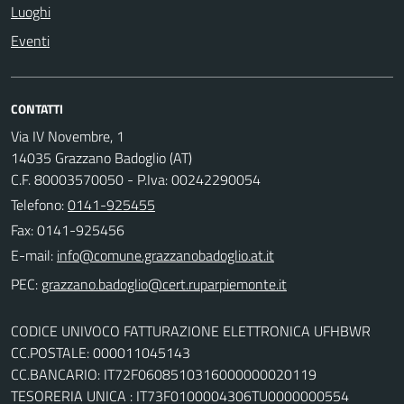
Luoghi
Eventi
CONTATTI
Via IV Novembre, 1
14035 Grazzano Badoglio (AT)
C.F. 80003570050 - P.Iva: 00242290054
Telefono:
0141-925455
Fax: 0141-925456
E-mail:
PEC:
CODICE UNIVOCO FATTURAZIONE ELETTRONICA UFHBWR
CC.POSTALE: 000011045143
CC.BANCARIO: IT72F0608510316000000020119
TESORERIA UNICA : IT73F0100004306TU0000000554