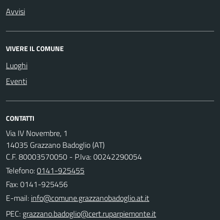
Avvisi
VIVERE IL COMUNE
Luoghi
Eventi
CONTATTI
Via IV Novembre, 1
14035 Grazzano Badoglio (AT)
C.F. 80003570050 - P.Iva: 00242290054
Telefono:
0141-925455
Fax: 0141-925456
E-mail:
PEC: