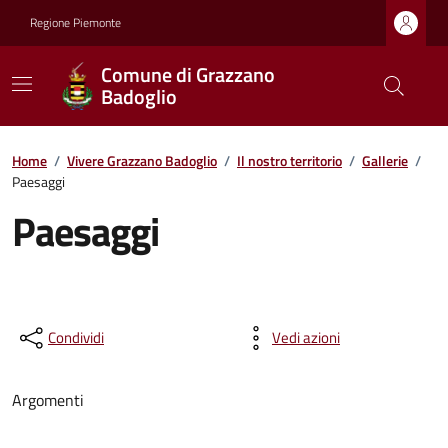
Regione Piemonte
Comune di Grazzano
Badoglio
Home
/
Vivere Grazzano Badoglio
/
Il nostro territorio
/
Gallerie
/
Paesaggi
Paesaggi
Condividi
Vedi azioni
Argomenti