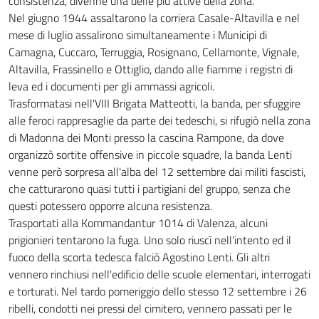
consistenza, divenne una delle più attive della zona.
Nel giugno 1944 assaltarono la corriera Casale-Altavilla e nel
mese di luglio assalirono simultaneamente i Municipi di
Camagna, Cuccaro, Terruggia, Rosignano, Cellamonte, Vignale,
Altavilla, Frassinello e Ottiglio, dando alle fiamme i registri di
leva ed i documenti per gli ammassi agricoli.
Trasformatasi nell'VIII Brigata Matteotti, la banda, per sfuggire
alle feroci rappresaglie da parte dei tedeschi, si rifugiò nella zona
di Madonna dei Monti presso la cascina Rampone, da dove
organizzò sortite offensive in piccole squadre, la banda Lenti
venne però sorpresa all'alba del 12 settembre dai militi fascisti,
che catturarono quasi tutti i partigiani del gruppo, senza che
questi potessero opporre alcuna resistenza.
Trasportati alla Kommandantur 1014 di Valenza, alcuni
prigionieri tentarono la fuga. Uno solo riuscì nell'intento ed il
fuoco della scorta tedesca falciò Agostino Lenti. Gli altri
vennero rinchiusi nell'edificio delle scuole elementari, interrogati
e torturati. Nel tardo pomeriggio dello stesso 12 settembre i 26
ribelli, condotti nei pressi del cimitero, vennero passati per le