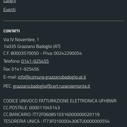
Luoghi
Eventi
CONTATTI
Via IV Novembre, 1
14035 Grazzano Badoglio (AT)
C.F. 80003570050 - P.Iva: 00242290054
Telefono:
0141-925455
Fax: 0141-925456
E-mail:
PEC:
CODICE UNIVOCO FATTURAZIONE ELETTRONICA UFHBWR
CC.POSTALE: 000011045143
CC.BANCARIO: IT72F0608510316000000020119
TESORERIA UNICA : IT73F0100004306TU0000000554