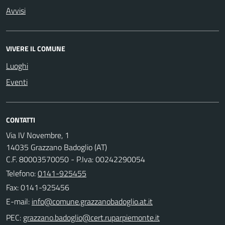
Avvisi
VIVERE IL COMUNE
Luoghi
Eventi
CONTATTI
Via IV Novembre, 1
14035 Grazzano Badoglio (AT)
C.F. 80003570050 - P.Iva: 00242290054
Telefono:
0141-925455
Fax: 0141-925456
E-mail:
PEC: